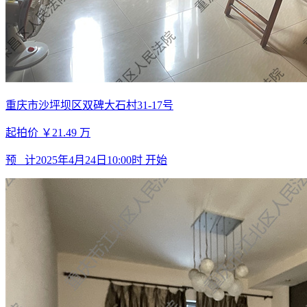
重庆市沙坪坝区双碑大石村31-17号
起拍价
￥21.49
万
预 计
2025年4月24日10:00时
开始