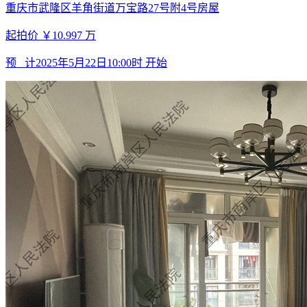
重庆市武隆区羊角街道万宝路27号附4号房屋
起拍价
￥10.997
万
预 计
2025年5月22日10:00时
开始