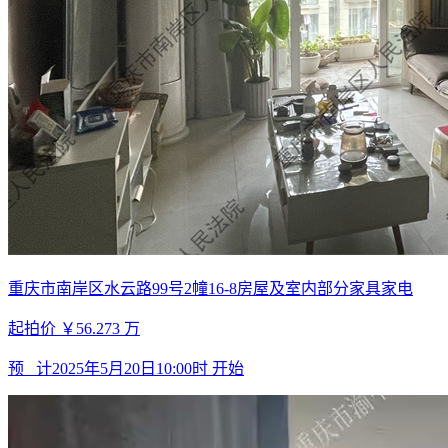
重庆市南岸区水云路99号2幢16-8房屋及室内部分家具家电
起拍价
￥56.273
万
预 计
2025年5月20日10:00时
开始