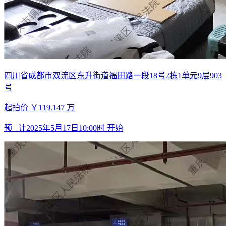
四川省成都市双流区东升街道福田路一段18号2栋1单元9层903
号
起拍价
￥119.147
万
预 计
2025年5月17日10:00时
开始