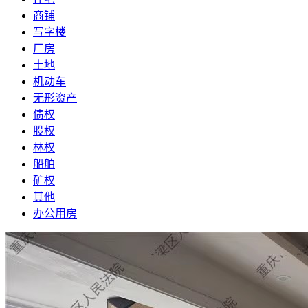
商铺
写字楼
厂房
土地
机动车
无形资产
债权
股权
林权
船舶
矿权
其他
办公用房