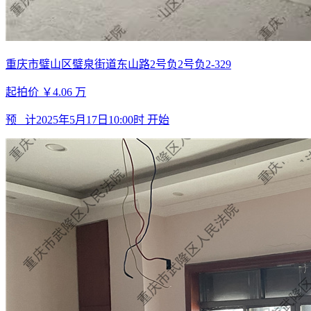
重庆市璧山区璧泉街道东山路2号负2号负2-329
起拍价
￥4.06
万
预 计
2025年5月17日10:00时
开始