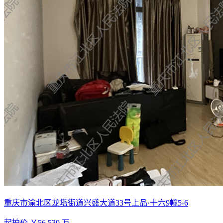
重庆市渝北区龙塔街道兴盛大道33号上品·十六9幢5-6
起拍价
￥56.539
万