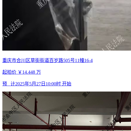
重庆市合川区草街街道百岁路505号11幢16-4
起拍价
￥14.448
万
预 计
2025年5月27日10:00时
开始