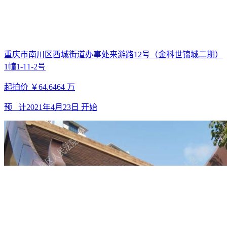
重庆市南川区西城街道办事处来游路12号（金科世锦城二期）
1幢1-11-2号
起拍价
￥64.6464
万
预 计
2021年4月23日
开始