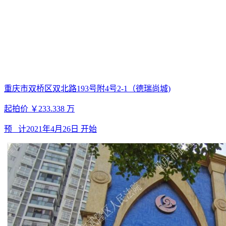
重庆市双桥区双北路193号附4号2-1（德瑞尚城)
起拍价
￥233.338
万
预 计
2021年4月26日
开始