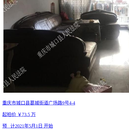
重庆市城口县葛城街道广场路9号4-4
起拍价
￥73.5
万
预 计
2021年5月1日
开始