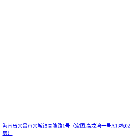
海南省文昌市文城镇高隆路1号（宏图.高龙湾一号A13栋02
房）