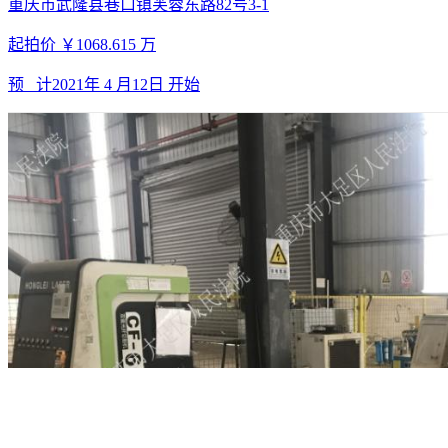
重庆市武隆县巷口镇芙蓉东路82号3-1
起拍价
￥1068.615
万
预 计
2021年 4 月12日
开始