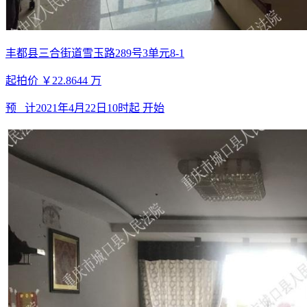
丰都县三合街道雪玉路289号3单元8-1
起拍价
￥22.8644
万
预 计
2021年4月22日10时起
开始