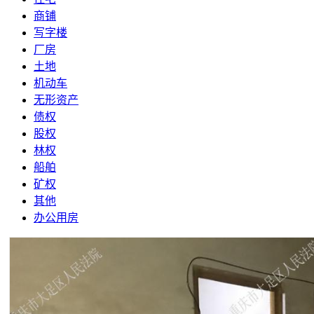
商铺
写字楼
厂房
土地
机动车
无形资产
债权
股权
林权
船舶
矿权
其他
办公用房