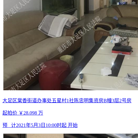
大足区棠香街道办事处五星村1社陈忠明集资房B幢3层2号房
起拍价
￥28.098
万
预 计
2021年5月3日10:00时起
开始