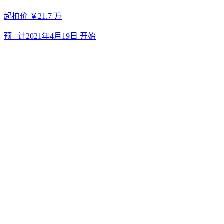
重庆市南川区南城街道办事处河滨南路4号7幢2-7-1号
起拍价
￥35.427
万
预 计
2021年4月22日
开始
沙坪坝区汉渝路43号2-1