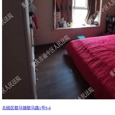
北碚区歇马镇歇马路1号9-4