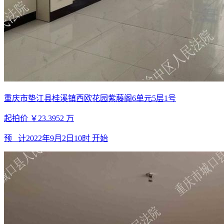
重庆市垫江县桂溪镇西欧花园紫藤阁6单元5层1号
起拍价
￥23.3952
万
预 计
2022年9月2日10时
开始