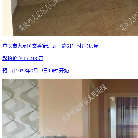
重庆市大足区棠香街道五一路61号附1号房屋
起拍价
￥15.218
万
预 计
2022年9月23日10时
开始