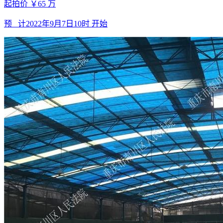
起拍价
￥65
万
预 计
2022年9月7日10时
开始