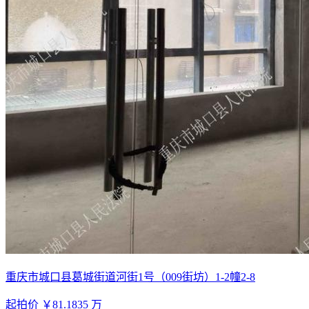
重庆市城口县葛城街道河街1号（009街坊）1-2幢2-8
起拍价
￥81.1835
万