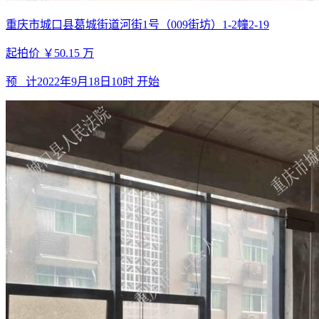
重庆市城口县葛城街道河街1号（009街坊）1-2幢2-19
起拍价
￥50.15
万
预 计
2022年9月18日10时
开始