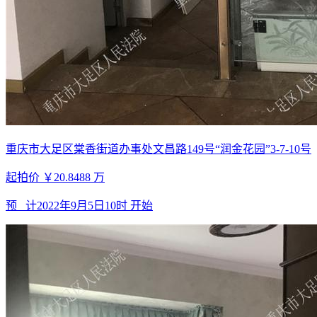
重庆市大足区棠香街道办事处文昌路149号“润金花园”3-7-10号
起拍价
￥20.8488
万
预 计
2022年9月5日10时
开始