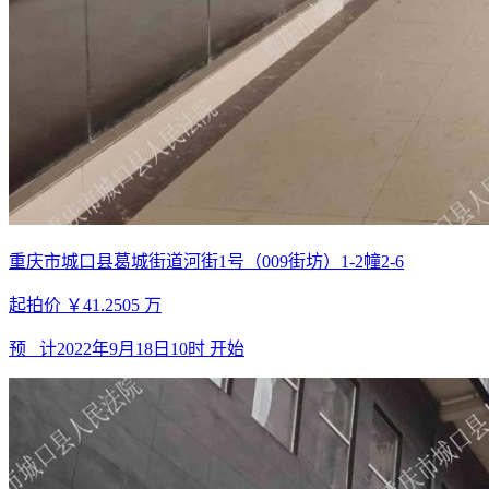
重庆市城口县葛城街道河街1号（009街坊）1-2幢2-6
起拍价
￥41.2505
万
预 计
2022年9月18日10时
开始