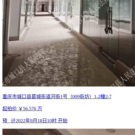
重庆市城口县葛城街道河街1号（009街坊）1-2幢2-7
起拍价
￥56.576
万
预 计
2022年9月18日10时
开始