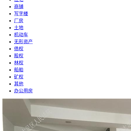
商铺
写字楼
厂房
土地
机动车
无形资产
债权
股权
林权
船舶
矿权
其他
办公用房