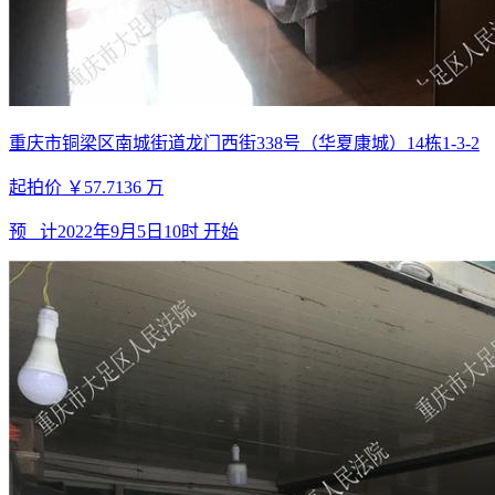
重庆市铜梁区南城街道龙门西街338号（华夏康城）14栋1-3-2
起拍价
￥57.7136
万
预 计
2022年9月5日10时
开始