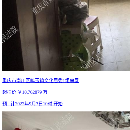
重庆市南川区鸣玉镇文化居委1组房屋
起拍价
￥10.762879
万
预 计
2022年9月3日10时
开始