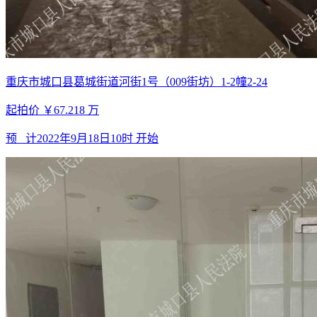
重庆市城口县葛城街道河街1号（009街坊）1-2幢2-24
起拍价
￥67.218
万
预 计
2022年9月18日10时
开始