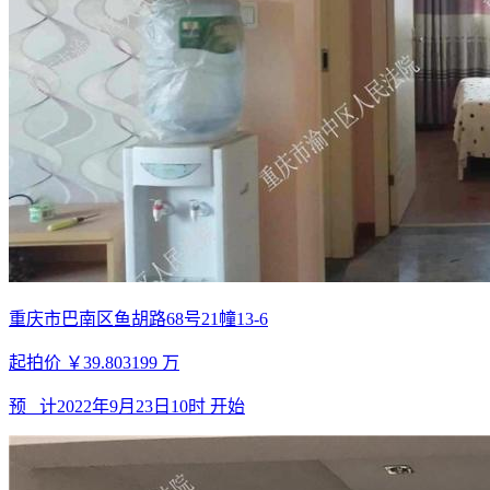
重庆市巴南区鱼胡路68号21幢13-6
起拍价
￥39.803199
万
预 计
2022年9月23日10时
开始