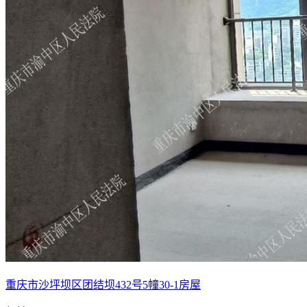
重庆市沙坪坝区团结坝432号5幢30-1房屋