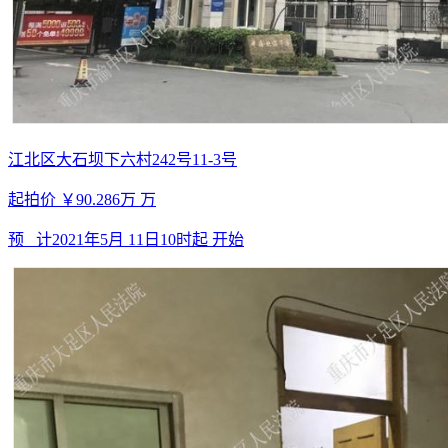
江北区大石坝下六村242号11-3号
起拍价
￥90.286万
万
预 计
2021年5月 11日10时起
开始