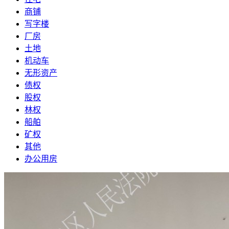
商铺
写字楼
厂房
土地
机动车
无形资产
债权
股权
林权
船舶
矿权
其他
办公用房