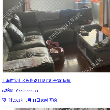
上海市宝山区长临路1118弄81号301房屋
起拍价
￥336.0000
万
预 计
2021年 5月 11日10时
开始