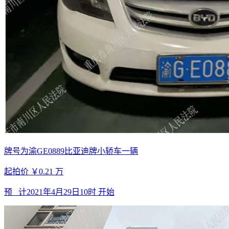
牌号为渝GE0889比亚迪牌小轿车一辆
起拍价
￥0.21
万
预 计
2021年4月29日10时
开始