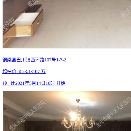
铜梁县巴川镇西环路107号1-7-2
起拍价
￥23.13107
万
预 计
2021年5月14日10时
开始