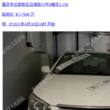
重庆市北部新区云瑞街53号4幢负2-158
起拍价
￥5.7848
万
预 计
2021年4月30日10时
开始