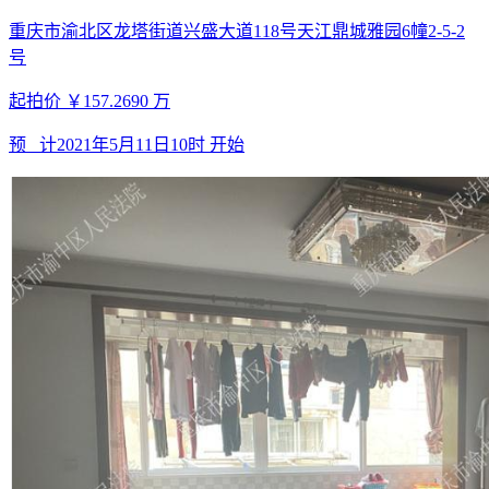
重庆市渝北区龙塔街道兴盛大道118号天江鼎城雅园6幢2-5-2
号
起拍价
￥157.2690
万
预 计
2021年5月11日10时
开始