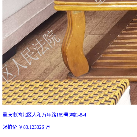
重庆市渝北区人和万年路169号3幢1-8-4
起拍价
￥83.123326
万