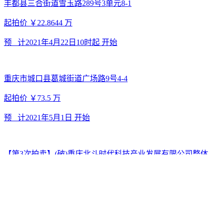
丰都县三合街道雪玉路289号3单元8-1
起拍价
￥22.8644
万
预 计
2021年4月22日10时起
开始
重庆市城口县葛城街道广场路9号4-4
起拍价
￥73.5
万
预 计
2021年5月1日
开始
【第3次拍卖】(破)重庆北斗时代科技产业发展有限公司整体
进行转让
起拍价
￥17120.4992
万
预 计
2021年4月8日
开始