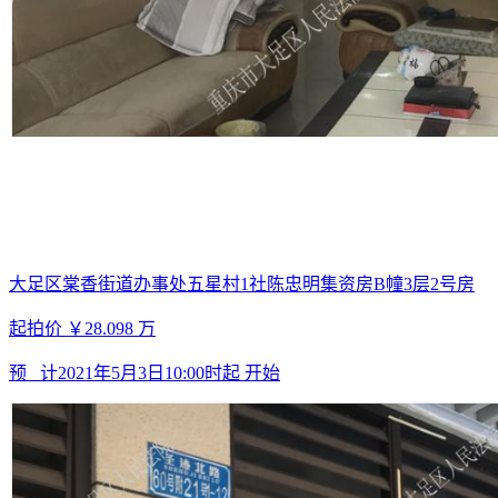
大足区棠香街道办事处五星村1社陈忠明集资房B幢3层2号房
起拍价
￥28.098
万
预 计
2021年5月3日10:00时起
开始