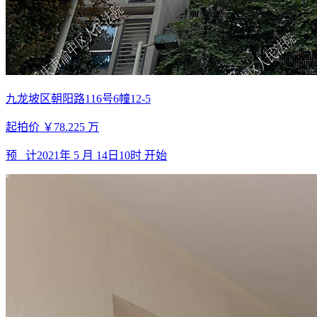
九龙坡区朝阳路116号6幢12-5
起拍价
￥78.225
万
预 计
2021年 5 月 14日10时
开始