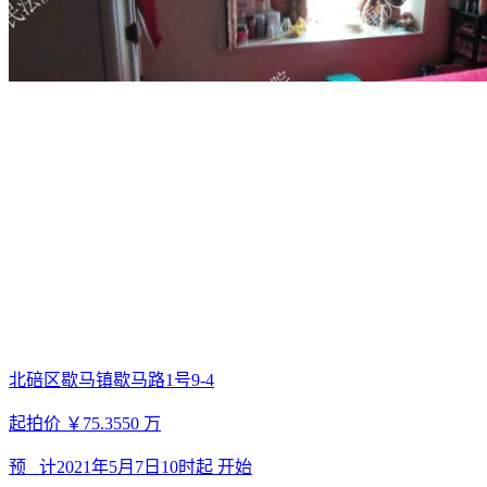
北碚区歇马镇歇马路1号9-4
起拍价
￥75.3550
万
预 计
2021年5月7日10时起
开始